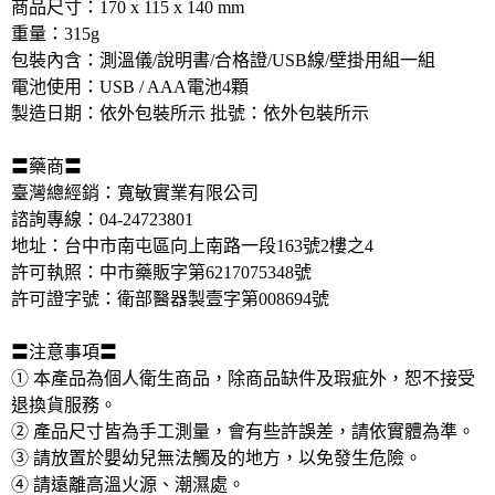
商品尺寸：170 x 115 x 140 mm 
重量：315g 
包裝內含：測溫儀/說明書/合格證/USB線/壁掛用組一組 
電池使用：USB / AAA電池4顆 
製造日期：依外包裝所示 批號：依外包裝所示 
〓藥商〓 
臺灣總經銷：寬敏實業有限公司 
諮詢專線：04-24723801 
地址：台中市南屯區向上南路一段163號2樓之4 
許可執照：中市藥販字第6217075348號 
許可證字號：衛部醫器製壹字第008694號 
〓注意事項〓 
① 本產品為個人衛生商品，除商品缺件及瑕疵外，恕不接受
退換貨服務。 
② 產品尺寸皆為手工測量，會有些許誤差，請依實體為準。 
③ 請放置於嬰幼兒無法觸及的地方，以免發生危險。 
④ 請遠離高溫火源、潮濕處。 